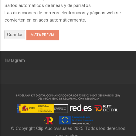
Saltos automáticos de líneas y de párrafos.
Las direcciones de correos electrónicos y páginas web se
convierten en enlaces automáticamente.
Instagram
© Copyright
Clip Audiovisuales
2025. Todos los derechos
reservados.