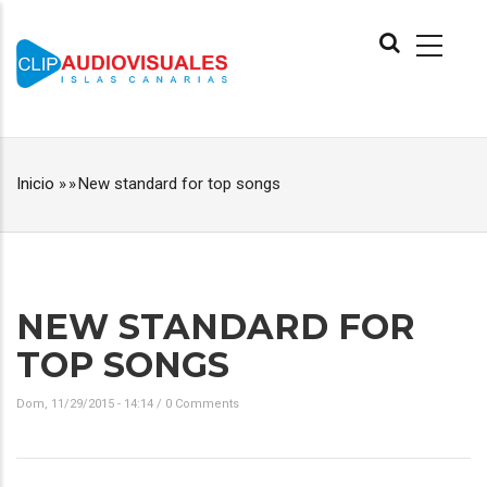
Pasar
MAIN
al
NAVIGATION
contenido
principal
Inicio
»
»
New standard for top songs
RUTA
DE
NAVEGACIÓN
NEW STANDARD FOR
TOP SONGS
Dom, 11/29/2015 - 14:14
/
0 Comments