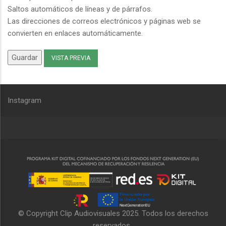
Saltos automáticos de líneas y de párrafos.
Las direcciones de correos electrónicos y páginas web se
convierten en enlaces automáticamente.
Instagram
© Copyright
Clip Audiovisuales
2025. Todos los derechos
reservados.