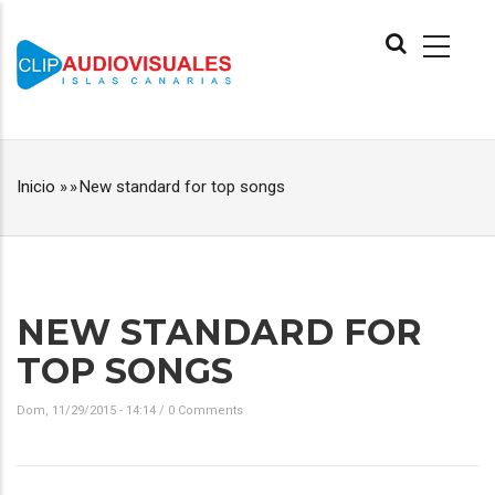
Pasar
MAIN
al
NAVIGATION
contenido
principal
Inicio
»
»
New standard for top songs
RUTA
DE
NAVEGACIÓN
NEW STANDARD FOR
TOP SONGS
Dom, 11/29/2015 - 14:14
/
0 Comments