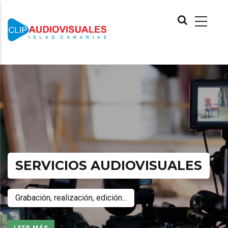
Pasar
MAIN
al
NAVIGATION
contenido
principal
SERVICIOS AUDIOVISUALES
Grabación, realización, edición...
LEER MÁS